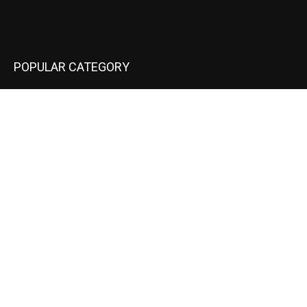
POPULAR CATEGORY
National
537
Sports
497
World
497
Uttar Pradesh
472
Cinema
368
Uttarakhand
70
Crime
65