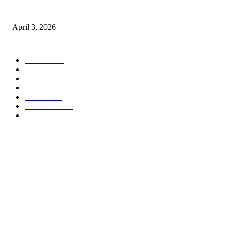
अभिलेखों का बेहतर रखरखाव सुनिश्चित करें: एसपी
April 3, 2026
POPULAR CATEGORY
National
537
Sports
497
World
497
Uttar Pradesh
472
Cinema
368
Uttarakhand
70
Crime
65
ABOUT US