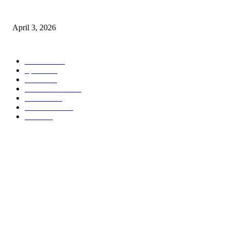
अभिलेखों का बेहतर रखरखाव सुनिश्चित करें: एसपी
April 3, 2026
POPULAR CATEGORY
National
537
Sports
497
World
497
Uttar Pradesh
472
Cinema
368
Uttarakhand
70
Crime
65
ABOUT US