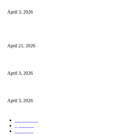
अभिलेखों का बेहतर रखरखाव सुनिश्चित करें: एसपी
April 3, 2026
POPULAR POSTS
तहसीलदार सदर व उनके अधीनस्थों की डीएम व आयुक्त से शिकायत
April 21, 2026
पुल कैंपस ड्राइव 13 को, युवाओं को होगी रोजगार देने की पहल
April 3, 2026
अभिलेखों का बेहतर रखरखाव सुनिश्चित करें: एसपी
April 3, 2026
POPULAR CATEGORY
National
537
Sports
497
World
497