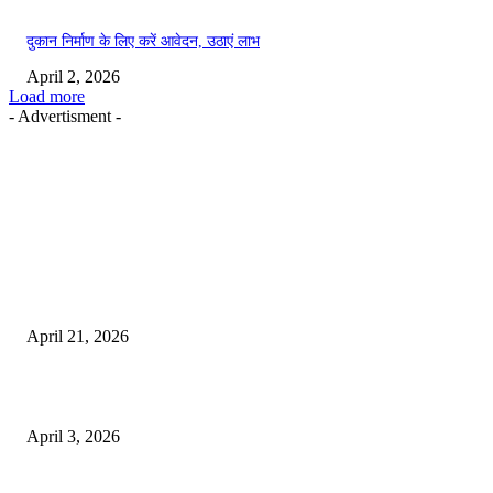
दुकान निर्माण के लिए करें आवेदन, उठाएं लाभ
April 2, 2026
Load more
- Advertisment -
EDITOR PICKS
तहसीलदार सदर व उनके अधीनस्थों की डीएम व आयुक्त से शिकायत
April 21, 2026
पुल कैंपस ड्राइव 13 को, युवाओं को होगी रोजगार देने की पहल
April 3, 2026