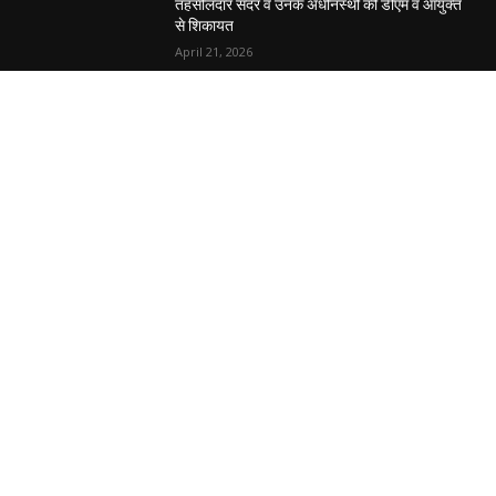
तहसीलदार सदर व उनके अधीनस्थों की डीएम व आयुक्त
से शिकायत
April 21, 2026
पुल कैंपस ड्राइव 13 को, युवाओं को होगी रोजगार देने की
पहल
April 3, 2026
अभिलेखों का बेहतर रखरखाव सुनिश्चित करें: एसपी
April 3, 2026
POPULAR CATEGORY
National
537
Sports
497