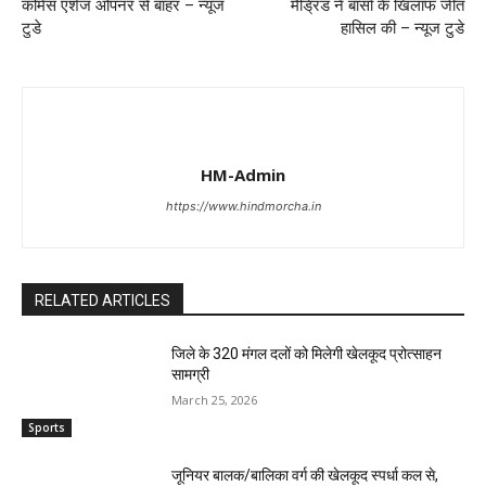
कमिंस एशेज ओपनर से बाहर – न्यूज
मैड्रिड ने बार्सा के खिलाफ जीत
टुडे
हासिल की – न्यूज टुडे
HM-Admin
https://www.hindmorcha.in
RELATED ARTICLES
जिले के 320 मंगल दलों को मिलेगी खेलकूद प्रोत्साहन
सामग्री
March 25, 2026
Sports
जूनियर बालक/बालिका वर्ग की खेलकूद स्पर्धा कल से,