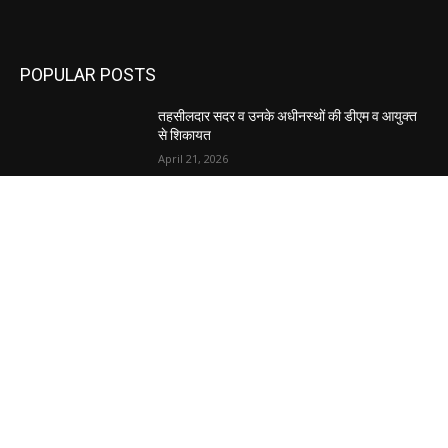
POPULAR POSTS
तहसीलदार सदर व उनके अधीनस्थों की डीएम व आयुक्त
से शिकायत
April 21, 2026
पुल कैंपस ड्राइव 13 को, युवाओं को होगी रोजगार देने की
पहल
April 3, 2026
अभिलेखों का बेहतर रखरखाव सुनिश्चित करें: एसपी
April 3, 2026