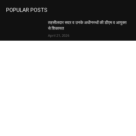
POPULAR POSTS
तहसीलदार सदर व उनके अधीनस्थों की डीएम व आयुक्त
से शिकायत
April 21, 2026
पुल कैंपस ड्राइव 13 को, युवाओं को होगी रोजगार देने की
पहल
April 3, 2026
अभिलेखों का बेहतर रखरखाव सुनिश्चित करें: एसपी
April 3, 2026
POPULAR CATEGORY