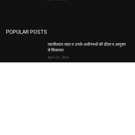
POPULAR POSTS
तहसीलदार सदर व उनके अधीनस्थों की डीएम व आयुक्त
से शिकायत
April 21, 2026
पुल कैंपस ड्राइव 13 को, युवाओं को होगी रोजगार देने की
पहल
April 3, 2026
अभिलेखों का बेहतर रखरखाव सुनिश्चित करें: एसपी
April 3, 2026