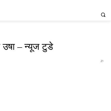
उषा – न्यूज टुडे
21