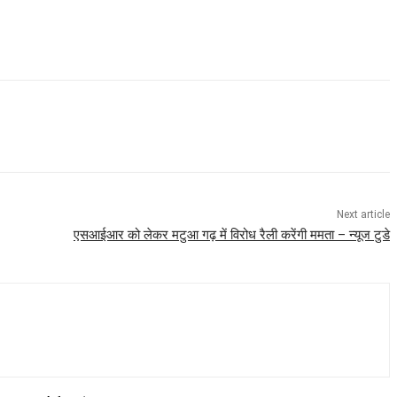
Next article
एसआईआर को लेकर मटुआ गढ़ में विरोध रैली करेंगी ममता – न्यूज टुडे