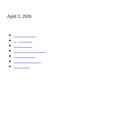
अभिलेखों का बेहतर रखरखाव सुनिश्चित करें: एसपी
April 3, 2026
POPULAR CATEGORY
National
537
Sports
497
World
497
Uttar Pradesh
472
Cinema
368
Uttarakhand
70
Crime
65
ABOUT US