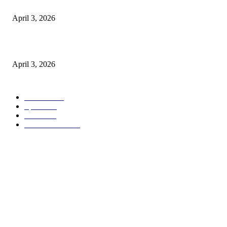
पुल कैंपस ड्राइव 13 को, युवाओं को होगी रोजगार देने की पहल
April 3, 2026
अभिलेखों का बेहतर रखरखाव सुनिश्चित करें: एसपी
April 3, 2026
POPULAR CATEGORY
National
537
Sports
497
World
497
Uttar Pradesh
472
Cinema
368
Uttarakhand
70
Crime
65