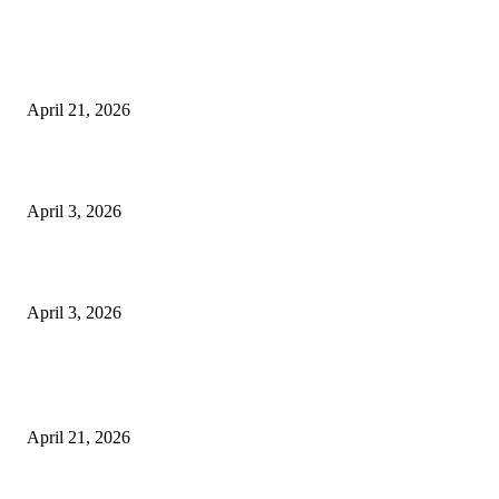
EDITOR PICKS
तहसीलदार सदर व उनके अधीनस्थों की डीएम व आयुक्त से शिकायत
April 21, 2026
पुल कैंपस ड्राइव 13 को, युवाओं को होगी रोजगार देने की पहल
April 3, 2026
अभिलेखों का बेहतर रखरखाव सुनिश्चित करें: एसपी
April 3, 2026
POPULAR POSTS
तहसीलदार सदर व उनके अधीनस्थों की डीएम व आयुक्त से शिकायत
April 21, 2026