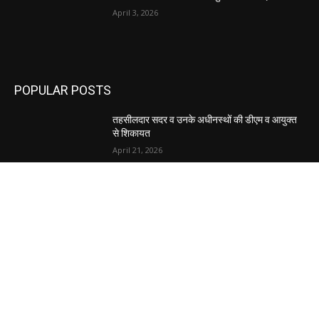
April 3, 2026
POPULAR POSTS
तहसीलदार सदर व उनके अधीनस्थों की डीएम व आयुक्त
से शिकायत
April 21, 2026
पुल कैंपस ड्राइव 13 को, युवाओं को होगी रोजगार देने की
पहल
April 3, 2026
अभिलेखों का बेहतर रखरखाव सुनिश्चित करें: एसपी
April 3, 2026