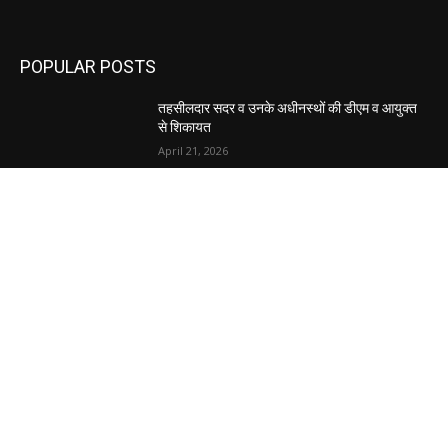
POPULAR POSTS
तहसीलदार सदर व उनके अधीनस्थों की डीएम व आयुक्त
से शिकायत
April 21, 2026
पुल कैंपस ड्राइव 13 को, युवाओं को होगी रोजगार देने की
पहल
April 3, 2026
अभिलेखों का बेहतर रखरखाव सुनिश्चित करें: एसपी
April 3, 2026