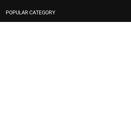
POPULAR CATEGORY
National
537
Sports
497
World
497
Uttar Pradesh
472
Cinema
368
Uttarakhand
70
Crime
65