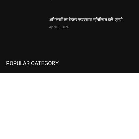
अभिलेखों का बेहतर रखरखाव सुनिश्चित करें: एसपी
April 3, 2026
POPULAR CATEGORY
National
537
Sports
497
World
497
Uttar Pradesh
472
Cinema
368
Uttarakhand
70
Crime
65