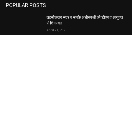
POPULAR POSTS
तहसीलदार सदर व उनके अधीनस्थों की डीएम व आयुक्त
से शिकायत
April 21, 2026
पुल कैंपस ड्राइव 13 को, युवाओं को होगी रोजगार देने की
पहल
April 3, 2026
अभिलेखों का बेहतर रखरखाव सुनिश्चित करें: एसपी
April 3, 2026
POPULAR CATEGORY