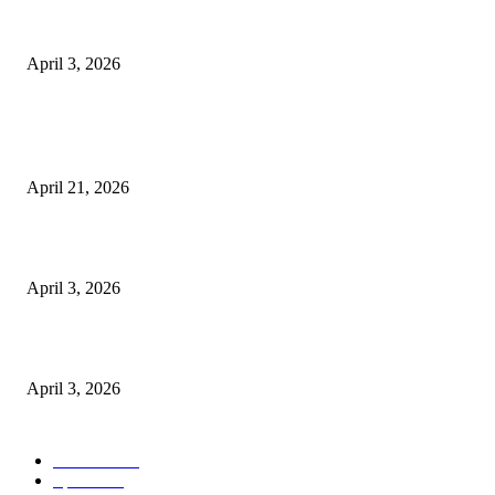
अभिलेखों का बेहतर रखरखाव सुनिश्चित करें: एसपी
April 3, 2026
POPULAR POSTS
तहसीलदार सदर व उनके अधीनस्थों की डीएम व आयुक्त से शिकायत
April 21, 2026
पुल कैंपस ड्राइव 13 को, युवाओं को होगी रोजगार देने की पहल
April 3, 2026
अभिलेखों का बेहतर रखरखाव सुनिश्चित करें: एसपी
April 3, 2026
POPULAR CATEGORY
National
537
Sports
497