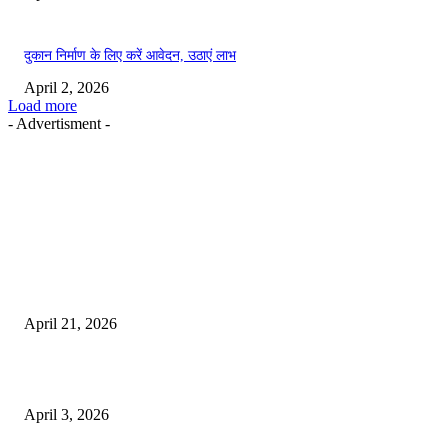
दुकान निर्माण के लिए करें आवेदन, उठाएं लाभ
April 2, 2026
Load more
- Advertisment -
EDITOR PICKS
तहसीलदार सदर व उनके अधीनस्थों की डीएम व आयुक्त से शिकायत
April 21, 2026
पुल कैंपस ड्राइव 13 को, युवाओं को होगी रोजगार देने की पहल
April 3, 2026