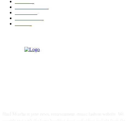
World
497
Uttar Pradesh
472
Cinema
368
Uttarakhand
70
Crime
65
ABOUT US
Hind Morcha is your news, entertainment, music fashion website. We
provide you with the latest breaking news and videos straight from the
entertainment industry.