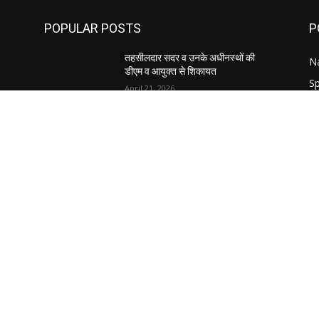
POPULAR POSTS
P
तहसीलदार सदर व उनके अधीनस्थों की
Na
डीएम व आयुक्त से शिकायत
Sp
April 21, 2026
W
Ut
पुल कैंपस ड्राइव 13 को, युवाओं को होगी
रोजगार देने की पहल
C
April 3, 2026
U
C
ें:
अभिलेखों का बेहतर रखरखाव सुनिश्चित करें:
एसपी
April 3, 2026