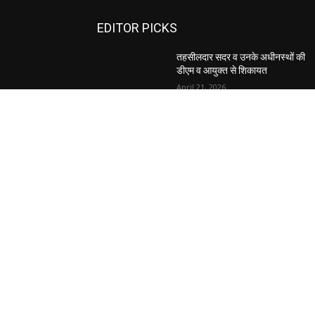
EDITOR PICKS
तहसीलदार सदर व उनके अधीनस्थों की
डीएम व आयुक्त से शिकायत
April 21, 2026
पुल कैंपस ड्राइव 13 को, युवाओं को होगी
रोजगार देने की पहल
April 3, 2026
अभिलेखों का बेहतर रखरखाव सुनिश्चित कर
एसपी
April 3, 2026