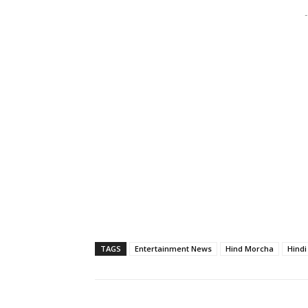
-
TAGS
Entertainment News
Hind Morcha
Hind