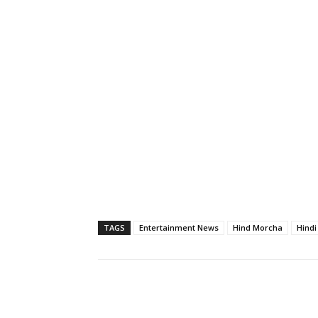
TAGS
Entertainment News
Hind Morcha
Hind
Share