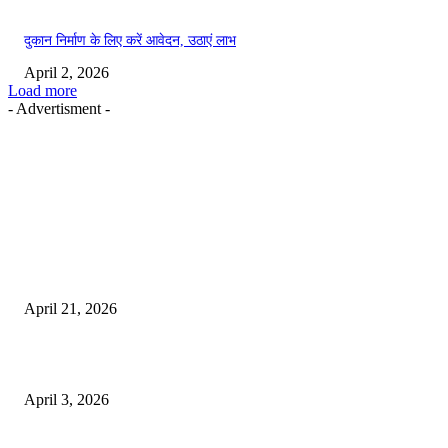
दुकान निर्माण के लिए करें आवेदन, उठाएं लाभ
April 2, 2026
Load more
- Advertisment -
EDITOR PICKS
तहसीलदार सदर व उनके अधीनस्थों की डीएम व आयुक्त से शिकायत
April 21, 2026
पुल कैंपस ड्राइव 13 को, युवाओं को होगी रोजगार देने की पहल
April 3, 2026