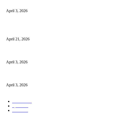
अभिलेखों का बेहतर रखरखाव सुनिश्चित करें: एसपी
April 3, 2026
POPULAR POSTS
तहसीलदार सदर व उनके अधीनस्थों की डीएम व आयुक्त से शिकायत
April 21, 2026
पुल कैंपस ड्राइव 13 को, युवाओं को होगी रोजगार देने की पहल
April 3, 2026
अभिलेखों का बेहतर रखरखाव सुनिश्चित करें: एसपी
April 3, 2026
POPULAR CATEGORY
National
537
Sports
497
World
497