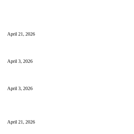
EDITOR PICKS
तहसीलदार सदर व उनके अधीनस्थों की डीएम व आयुक्त से शिकायत
April 21, 2026
पुल कैंपस ड्राइव 13 को, युवाओं को होगी रोजगार देने की पहल
April 3, 2026
अभिलेखों का बेहतर रखरखाव सुनिश्चित करें: एसपी
April 3, 2026
POPULAR POSTS
तहसीलदार सदर व उनके अधीनस्थों की डीएम व आयुक्त से शिकायत
April 21, 2026