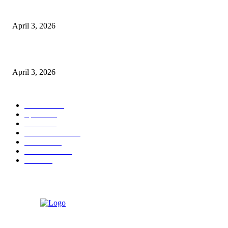
पुल कैंपस ड्राइव 13 को, युवाओं को होगी रोजगार देने की पहल
April 3, 2026
अभिलेखों का बेहतर रखरखाव सुनिश्चित करें: एसपी
April 3, 2026
POPULAR CATEGORY
National
537
Sports
497
World
497
Uttar Pradesh
472
Cinema
368
Uttarakhand
70
Crime
65