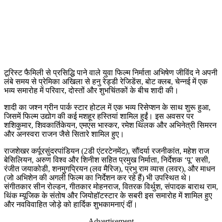
टूरिस्ट फैमिली से प्रसिद्धि पाने वाले युवा फिल्म निर्माता अभिषेण जीविंद ने अपनी
लंबे समय से प्रेमिका अखिला से हनु रेड्डी रेजिडेंस, बोट क्लब, चेन्नई में एक
भव्य समारोह में परिवार, दोस्तों और शुभचिंतकों के बीच शादी की।
शादी का जश्न ग्रीन पार्क स्टार होटल में एक भव्य रिसेप्शन के साथ शुरू हुआ,
जिसमें फिल्म उद्योग की कई मशहूर हस्तियां शामिल हुईं। इस अवसर पर
शशिकुमार, शिवकार्तिकेयन, एमएस भास्कर, रमेश थिलक और अभिनेत्री सिमरन
और अनस्वरा राजन जैसे सितारे शामिल हुए।
राजशेखर कर्पूरसुंदरपांडियन (2डी एंटरटेनमेंट), सौंदर्या रजनीकांत, महेश राज
बेसिलियन, अरुण विश्व और शिनीश सहित प्रमुख निर्माता, निर्देशक ‘पू’ ससी,
रंजीत जयाकोडी, शनमुगप्रियन (लव मैरिज), प्रभु राम व्यास (लवर), और माधन
(जो अभिशेन की अगली फिल्म का निर्देशन कर रहे हैं) भी उपस्थित थे।
संगीतकार सीन रोल्डन, गीतकार मोहनराज, वितरक विर्थुश, संपादक बाराथ राम,
थिंक म्यूजिक के संतोष और जियोहॉटस्टार के सबरी इस समारोह में शामिल हुए
और नवविवाहित जोड़े को हार्दिक शुभकामनाएं दीं।
- Advertisement -