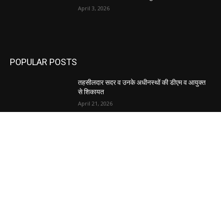
April 3, 2026
POPULAR POSTS
तहसीलदार सदर व उनके अधीनस्थों की डीएम व आयुक्त
से शिकायत
April 21, 2026
पुल कैंपस ड्राइव 13 को, युवाओं को होगी रोजगार देने की
पहल
April 3, 2026
अभिलेखों का बेहतर रखरखाव सुनिश्चित करें: एसपी
April 3, 2026