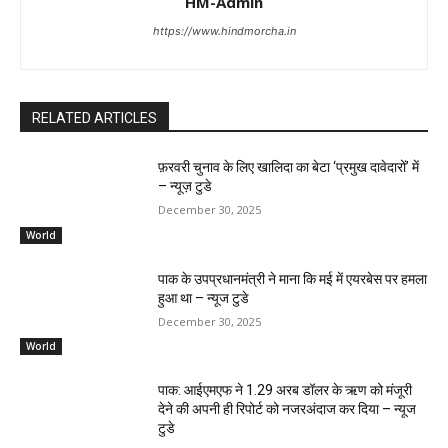
HM-Admin
https://www.hindmorcha.in
RELATED ARTICLES
फ़रवरी चुनाव के लिए खालिदा का बेटा ‘प्रमुख दावेदारों’ में
– न्यूज़ टुडे
December 30, 2025
World
पाक के उपप्रधानमंत्री ने माना कि मई में एयरबेस पर हमला
हुआ था – न्यूज टुडे
December 30, 2025
World
पाक: आईएमएफ ने 1.29 अरब डॉलर के ऋण को मंजूरी
देने की अपनी ही रिपोर्ट को नजरअंदाज कर दिया – न्यूज
टुडे