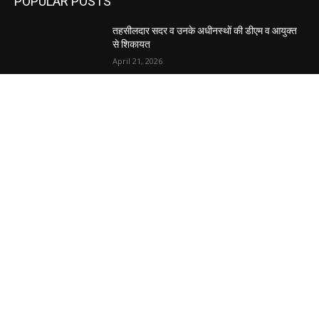
POPULAR POSTS
तहसीलदार सदर व उनके अधीनस्थों की डीएम व आयुक्त
से शिकायत
April 21, 2026
पुल कैंपस ड्राइव 13 को, युवाओं को होगी रोजगार देने की
पहल
April 3, 2026
अभिलेखों का बेहतर रखरखाव सुनिश्चित करें: एसपी
April 3, 2026
POPULAR CATEGORY