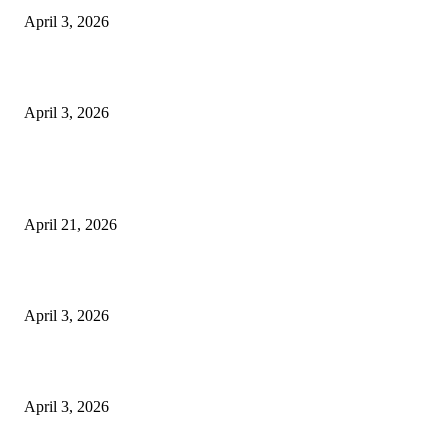
April 3, 2026
अभिलेखों का बेहतर रखरखाव सुनिश्चित करें: एसपी
April 3, 2026
POPULAR POSTS
तहसीलदार सदर व उनके अधीनस्थों की डीएम व आयुक्त से शिकायत
April 21, 2026
पुल कैंपस ड्राइव 13 को, युवाओं को होगी रोजगार देने की पहल
April 3, 2026
अभिलेखों का बेहतर रखरखाव सुनिश्चित करें: एसपी
April 3, 2026
POPULAR CATEGORY