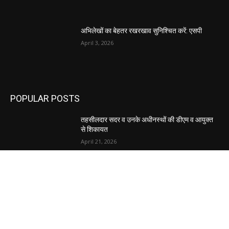
अभिलेखों का बेहतर रखरखाव सुनिश्चित करें: एसपी
April 3, 2026
POPULAR POSTS
तहसीलदार सदर व उनके अधीनस्थों की डीएम व आयुक्त
से शिकायत
April 21, 2026
पुल कैंपस ड्राइव 13 को, युवाओं को होगी रोजगार देने की
पहल
April 3, 2026