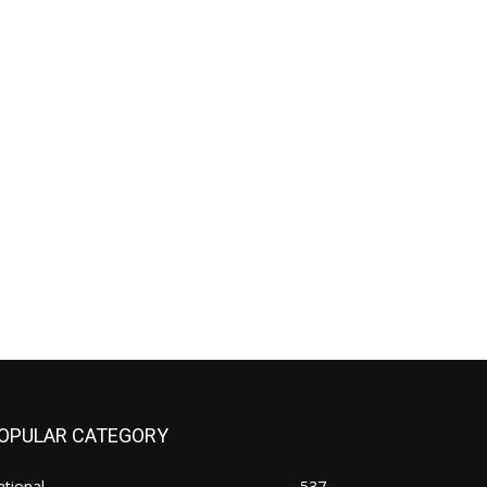
OPULAR CATEGORY
tional
537