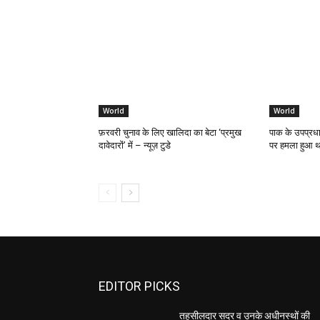
World
World
फ़रवरी चुनाव के लिए खालिदा का बेटा ‘प्रमुख
पाक के उपप्रधान
दावेदारों’ में – न्यूज़ टुडे
पर हमला हुआ था
EDITOR PICKS
तहसीलदार सदर व उनके अधीनस्थों की