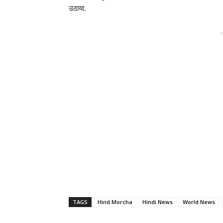
उठाया.
-
TAGS
Hind Morcha
Hindi News
World News