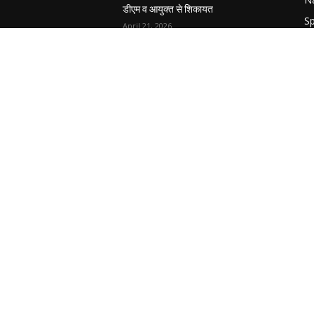
डीएम व आयुक्त से शिकायत
Sp
April 21, 2026
W
Ut
पुल कैंपस ड्राइव 13 को, युवाओं को होगी
रोजगार देने की पहल
C
April 3, 2026
U
C
ें:
अभिलेखों का बेहतर रखरखाव सुनिश्चित करें:
एसपी
April 3, 2026
OUT US
F
 Morcha is your news, entertainment, music fashion
ite. We provide you with the latest breaking news and