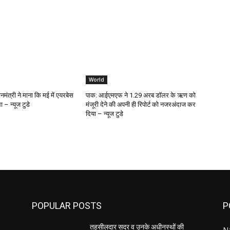
World
मंत्री ने माना कि मई में एयरबेस
पाक: आईएमएफ ने 1.29 अरब डॉलर के ऋण को
 – न्यूज टुडे
मंजूरी देने की अपनी ही रिपोर्ट को नजरअंदाज कर
दिया – न्यूज टुडे
POPULAR POSTS
P
तहसीलदार सदर व उनके अधीनस्थों की
Na