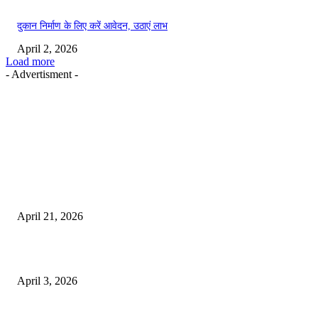
दुकान निर्माण के लिए करें आवेदन, उठाएं लाभ
April 2, 2026
Load more
- Advertisment -
EDITOR PICKS
तहसीलदार सदर व उनके अधीनस्थों की डीएम व आयुक्त से शिकायत
April 21, 2026
पुल कैंपस ड्राइव 13 को, युवाओं को होगी रोजगार देने की पहल
April 3, 2026