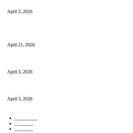
अभिलेखों का बेहतर रखरखाव सुनिश्चित करें: एसपी
April 3, 2026
POPULAR POSTS
तहसीलदार सदर व उनके अधीनस्थों की डीएम व आयुक्त से शिकायत
April 21, 2026
पुल कैंपस ड्राइव 13 को, युवाओं को होगी रोजगार देने की पहल
April 3, 2026
अभिलेखों का बेहतर रखरखाव सुनिश्चित करें: एसपी
April 3, 2026
POPULAR CATEGORY
National
537
Sports
497
World
497