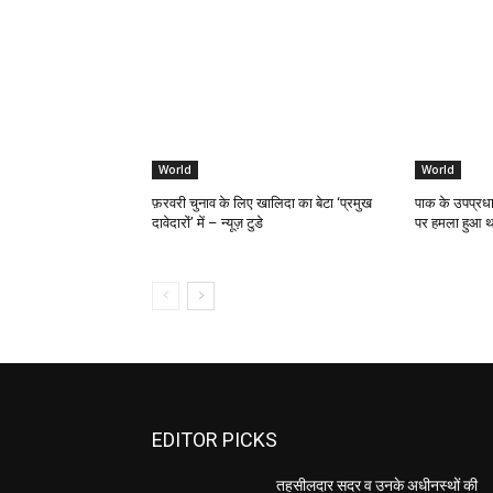
World
World
फ़रवरी चुनाव के लिए खालिदा का बेटा ‘प्रमुख
पाक के उपप्रधान
दावेदारों’ में – न्यूज़ टुडे
पर हमला हुआ था
EDITOR PICKS
तहसीलदार सदर व उनके अधीनस्थों की