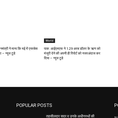
World
मंत्री ने माना कि मई में एयरबेस
पाक: आईएमएफ ने 1.29 अरब डॉलर के ऋण को
 – न्यूज टुडे
मंजूरी देने की अपनी ही रिपोर्ट को नजरअंदाज कर
दिया – न्यूज टुडे
POPULAR POSTS
P
तहसीलदार सदर व उनके अधीनस्थों की
Na