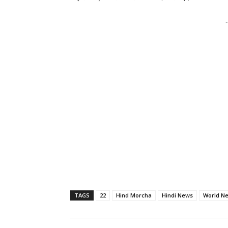
-
TAGS
22
Hind Morcha
Hindi News
World N