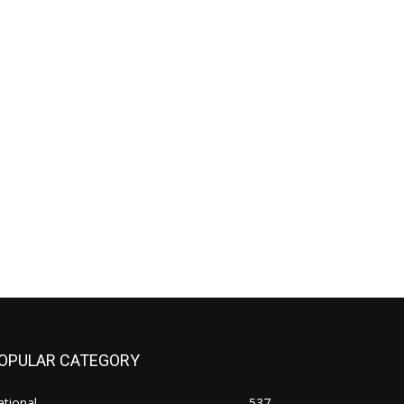
OPULAR CATEGORY
tional
537