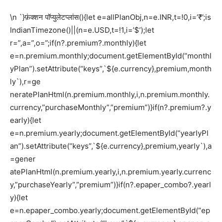
\n `}फ़ंक्शन पॉप्युलेटप्लांस(){let e=allPlanObj,n=e.INR,t=!0,i=’₹’;is
IndianTimezone()||(n=e.USD,t=!1,i=’$’);let
r=”,a=”,o=”;if(n?.premium?.monthly){let
e=n.premium.monthly;document.getElementById(“monthl
yPlan”).setAttribute(“keys”,`${e.currency},premium,month
ly`),r=ge
neratePlanHtml(n.premium.monthly,i,n.premium.monthly.
currency,”purchaseMonthly”,”premium”)}if(n?.premium?.y
early){let
e=n.premium.yearly;document.getElementById(“yearlyPl
an”).setAttribute(“keys”,`${e.currency},premium,yearly`),a
=gener
atePlanHtml(n.premium.yearly,i,n.premium.yearly.currenc
y,”purchaseYearly”,”premium”)}if(n?.epaper_combo?.yearl
y){let
e=n.epaper_combo.yearly;document.getElementById(“ep