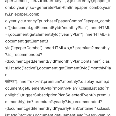
aperCombo”).setAttribute(“keys”,`${e.currency},epaper_c
ombo,yearly`),o=generatePlanHtml(n.epaper_combo.year
ly,i,n.epaper_comb
o.yearly.currency,”purchaseEpaperCombo”,”epaper_comb
o”)}document.getElementById(“monthlyPlan”).innerHTML
=r,document.getElementById(“yearlyPlan”).innerHTML=a,
document.getElementB
yId(“epaperCombo”).innerHTML=o,n?.premium?.monthly
?.is_recommended?
(document.getElementById(“monthlyPlanContainer”).clas
sList.add(“active”),document.getElementById(“monthlyPla
n
कंटेनर”).innerText=n?.premium?.monthly?.display_name,d
ocument.getElementById(“monthlyPlan”).classList.add(“hi
ghlight”),triggerSubscriptionPlanSelectedEvent(n.premiu
m.monthly) ):n?.premium?.yearly?.is_recommended?
(document.getElementById(“yearlyPlanContainer”).classL
ist.add(“active”),document.getElementById(“yearlyPlanCo