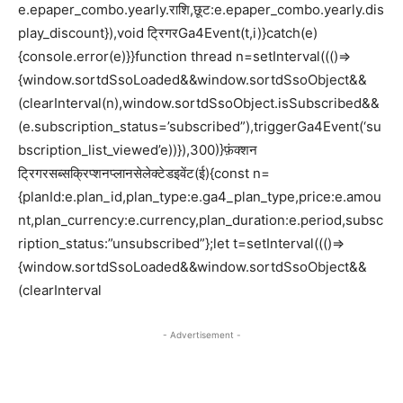
e.epaper_combo.yearly.राशि,छूट:e.epaper_combo.yearly.dis
play_discount}),void ट्रिगरGa4Event(t,i)}catch(e)
{console.error(e)}}function thread n=setInterval((()=>
{window.sortdSsoLoaded&&window.sortdSsoObject&&
(clearInterval(n),window.sortdSsoObject.isSubscribed&&
(e.subscription_status=’subscribed”),triggerGa4Event(‘su
bscription_list_viewed’e))}),300)}फ़ंक्शन
ट्रिगरसब्सक्रिप्शनप्लानसेलेक्टेडइवेंट(ई){const n=
{planId:e.plan_id,plan_type:e.ga4_plan_type,price:e.amou
nt,plan_currency:e.currency,plan_duration:e.period,subsc
ription_status:”unsubscribed”};let t=setInterval((()=>
{window.sortdSsoLoaded&&window.sortdSsoObject&&
(clearInterval
- Advertisement -