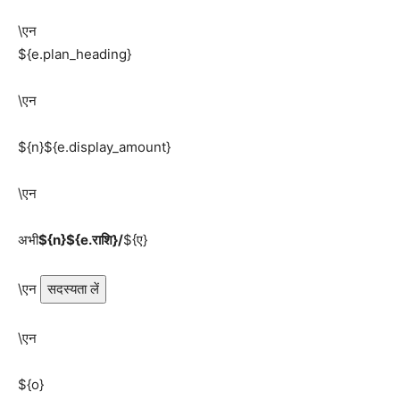
\एन
${e.plan_heading}
\एन
${n}${e.display_amount}
\एन
अभी
${n}${e.राशि}/
${ए}
\एन
सदस्यता लें
\एन
${o}