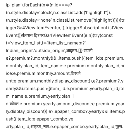
ip-plan’).forEach((n=>{n.id===e?
(n.style.display=’block’,n.classList.add(‘highligh t”)):
(n.style.display=’none’,n.classList.remove(‘highlight’))}))}tr
iggerGa4ViewItemEvent(n,t),triggerSubscriptionListView
Event()}फ़ंक्शन ट्रिगरGa4ViewItemEvent(e,n){try{const
t=’view_item_list’,i={item_list_name:n?’
Indian_origin’:’outside_origin’,आइटम:[]};वापसी
e?.premium?.monthly&&i.items.push({item_id:e.premium.
monthly.plan_id,item_name:e.premium.monthly.plan_id,pr
ice:e.premium.monthly.amount,डिस्को
unt:e.premium.monthly.display_discount}),e?.premium?.y
early&&i.items.push({item_id:e.premium.yearly.plan_id,ite
m_name:e.premium.yearly.plan_i
d,कीमत:e.premium.yearly.amount,discount:e.premium.year
ly.display_discount}),e?.epaper_combo?.yearly&&i.items.p
ush({item_id:e.epaper_combo.ye
arly.plan_id,आइटम_नाम:e.epaper_combo.yearly.plan_id,मूल्य: