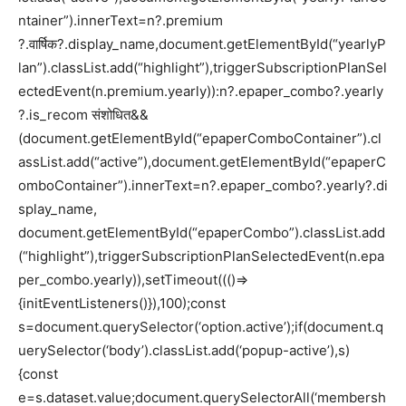
ntainer”).innerText=n?.premium
?.वार्षिक?.display_name,document.getElementById(“yearlyP
lan”).classList.add(“highlight”),triggerSubscriptionPlanSel
ectedEvent(n.premium.yearly)):n?.epaper_combo?.yearly
?.is_recom संशोधित&&
(document.getElementById(“epaperComboContainer”).cl
assList.add(“active”),document.getElementById(“epaperC
omboContainer”).innerText=n?.epaper_combo?.yearly?.di
splay_name,
document.getElementById(“epaperCombo”).classList.add
(“highlight”),triggerSubscriptionPlanSelectedEvent(n.epa
per_combo.yearly)),setTimeout((()=>
{initEventListeners()}),100);const
s=document.querySelector(‘option.active’);if(document.q
uerySelector(‘body’).classList.add(‘popup-active’),s)
{const
e=s.dataset.value;document.querySelectorAll(‘membersh