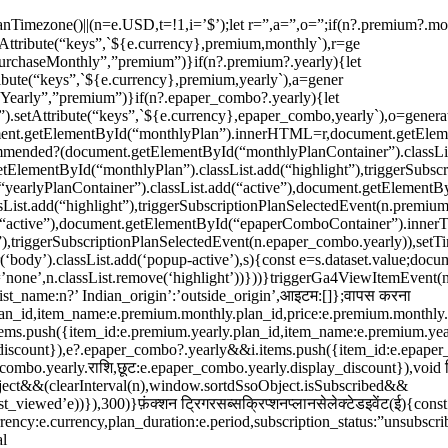
IndianTimezone()||(n=e.USD,t=!1,i=’$’);let r=”,a=”,o=”;if(n?.premium?.mo
ttribute(“keys”,`${e.currency},premium,monthly`),r=ge
urchaseMonthly”,”premium”)}if(n?.premium?.yearly){let
bute(“keys”,`${e.currency},premium,yearly`),a=gener
eYearly”,”premium”)}if(n?.epaper_combo?.yearly){let
setAttribute(“keys”,`${e.currency},epaper_combo,yearly`),o=genera
ment.getElementById(“monthlyPlan”).innerHTML=r,document.getEle
ended?(document.getElementById(“monthlyPlanContainer”).classLis
ElementById(“monthlyPlan”).classList.add(“highlight”),triggerSubsc
earlyPlanContainer”).classList.add(“active”),document.getElementB
sList.add(“highlight”),triggerSubscriptionPlanSelectedEvent(n.premi
“active”),document.getElementById(“epaperComboContainer”).innerT
triggerSubscriptionPlanSelectedEvent(n.epaper_combo.yearly)),setTim
r(‘body’).classList.add(‘popup-active’),s){const e=s.dataset.value;do
lay=’none’,n.classList.remove(‘highlight’))}))}triggerGa4ViewItemEvent(
ist_name:n?’ Indian_origin’:’outside_origin’,आइटम:[]};वापस करना
an_id,item_name:e.premium.monthly.plan_id,price:e.premium.monthly.
ems.push({item_id:e.premium.yearly.plan_id,item_name:e.premium.yea
_discount}),e?.epaper_combo?.yearly&&i.items.push({item_id:e.epape
combo.yearly.राशि,छूट:e.epaper_combo.yearly.display_discount}),void ट
ct&&(clearInterval(n),window.sortdSsoObject.isSubscribed&&
_viewed’e))}),300)}फ़ंक्शन ट्रिगरसब्सक्रिप्शनप्लानसेलेक्टेडइवेंट(ई){cons
ency:e.currency,plan_duration:e.period,subscription_status:”unsubscrib
l