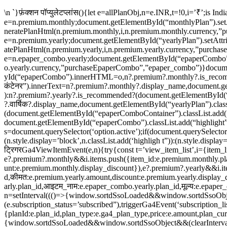
\n `}फ़ंक्शन पॉप्युलेटप्लांस(){let e=allPlanObj,n=e.INR,t=!0,i=’₹’;is 
e=n.premium.monthly;document.getElementById(“monthlyPlan”).setA
neratePlanHtml(n.premium.monthly,i,n.premium.monthly.currency,”p
e=n.premium.yearly;document.getElementById(“yearlyPlan”).setAttri
atePlanHtml(n.premium.yearly,i,n.premium.yearly.currency,”purchas
e=n.epaper_combo.yearly;document.getElementById(“epaperCombo”).
o.yearly.currency,”purchaseEpaperCombo”,”epaper_combo”)}docu
yId(“epaperCombo”).innerHTML=o,n?.premium?.monthly?.is_recomm
कंटेनर”).innerText=n?.premium?.monthly?.display_name,document.get
):n?.premium?.yearly?.is_recommended?(document.getElementById(“y
?.वार्षिक?.display_name,document.getElementById(“yearlyPlan”).clas
(document.getElementById(“epaperComboContainer”).classList.add(
document.getElementById(“epaperCombo”).classList.add(“highlight”),
s=document.querySelector(‘option.active’);if(document.querySelecto
(n.style.display=’block’,n.classList.add(‘highligh t”)):(n.style.disp
ट्रिगरGa4ViewItemEvent(e,n){try{const t=’view_item_list’,i={item_l
e?.premium?.monthly&&i.items.push({item_id:e.premium.monthly.pl
unt:e.premium.monthly.display_discount}),e?.premium?.yearly&&i.it
d,कीमत:e.premium.yearly.amount,discount:e.premium.yearly.display
arly.plan_id,आइटम_नाम:e.epaper_combo.yearly.plan_id,मूल्य:e.epaper_
n=setInterval((()=>{window.sortdSsoLoaded&&window.sortdSsoObje
(e.subscription_status=’subscribed”),triggerGa4Event(‘subscription_list
{planId:e.plan_id,plan_type:e.ga4_plan_type,price:e.amount,plan_curr
{window.sortdSsoLoaded&&window.sortdSsoObject&&(clearInterva