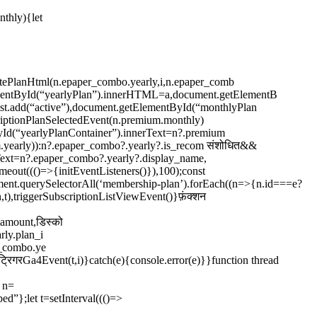
nthly){let
tePlanHtml(n.epaper_combo.yearly,i,n.epaper_comb
mentById(“yearlyPlan”).innerHTML=a,document.getElementB
t.add(“active”),document.getElementById(“monthlyPlan
riptionPlanSelectedEvent(n.premium.monthly)
yId(“yearlyPlanContainer”).innerText=n?.premium
um.yearly)):n?.epaper_combo?.yearly?.is_recom संशोधित&&
ext=n?.epaper_combo?.yearly?.display_name,
eout((()=>{initEventListeners()}),100);const
cument.querySelectorAll(‘membership-plan’).forEach((n=>{n.id===e?
n,t),triggerSubscriptionListViewEvent()}फ़ंक्शन
amount,डिस्को
rly.plan_i
r_combo.ye
्रिगरGa4Event(t,i)}catch(e){console.error(e)}}function thread
t n=
ed”};let t=setInterval((()=>