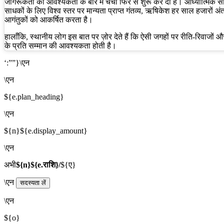
जागरूकता की आवश्यकता के बारे में चर्चा फिर से शुरू कर दी है। आध्यात्मिक 
साधकों के लिए विश्व स्तर पर मान्यता प्राप्त गंतव्य, ऋषिकेश हर साल हजारों अंत
आगंतुकों को आकर्षित करता है।
हालाँकि, स्थानीय लोग इस बात पर ज़ोर देते हैं कि ऐसी जगहों पर रीति-रिवाजों औ
के प्रति सम्मान की आवश्यकता होती है।
‘:””}\एन
\एन
${e.plan_heading}
\एन
${n}${e.display_amount}
\एन
अभी
${n}${e.राशि}/
${ए}
\एन
सदस्यता लें
\एन
${o}