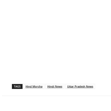
TAGS
Hind Morcha
Hindi News
Uttar Pradesh News
Share