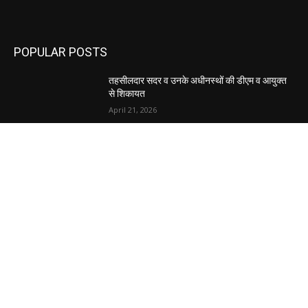
POPULAR POSTS
तहसीलदार सदर व उनके अधीनस्थों की डीएम व आयुक्त
से शिकायत
April 21, 2026
पुल कैंपस ड्राइव 13 को, युवाओं को होगी रोजगार देने की
पहल
April 3, 2026
अभिलेखों का बेहतर रखरखाव सुनिश्चित करें: एसपी
April 3, 2026