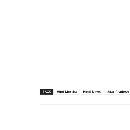
TAGS
Hind Morcha
Hindi News
Uttar Pradesh
Share