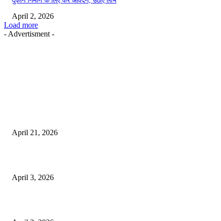
दुकान निर्माण के लिए करें आवेदन, उठाएं लाभ
April 2, 2026
Load more
- Advertisment -
EDITOR PICKS
तहसीलदार सदर व उनके अधीनस्थों की डीएम व आयुक्त से शिकायत
April 21, 2026
पुल कैंपस ड्राइव 13 को, युवाओं को होगी रोजगार देने की पहल
April 3, 2026
अभिलेखों का बेहतर रखरखाव सुनिश्चित करें: एसपी