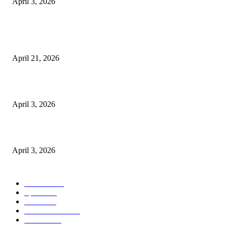
April 3, 2026
POPULAR POSTS
तहसीलदार सदर व उनके अधीनस्थों की डीएम व आयुक्त से शिकायत
April 21, 2026
पुल कैंपस ड्राइव 13 को, युवाओं को होगी रोजगार देने की पहल
April 3, 2026
अभिलेखों का बेहतर रखरखाव सुनिश्चित करें: एसपी
April 3, 2026
POPULAR CATEGORY
National
537
Sports
497
World
497
Uttar Pradesh
472
Cinema
368