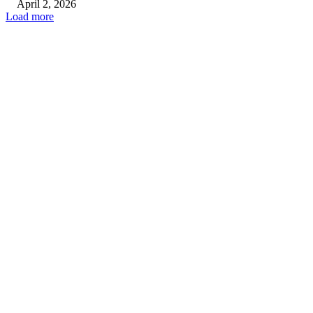
April 2, 2026
Load more
- Advertisment -
EDITOR PICKS
तहसीलदार सदर व उनके अधीनस्थों की डीएम व आयुक्त से शिकायत