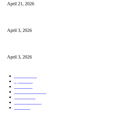
April 21, 2026
पुल कैंपस ड्राइव 13 को, युवाओं को होगी रोजगार देने की पहल
April 3, 2026
अभिलेखों का बेहतर रखरखाव सुनिश्चित करें: एसपी
April 3, 2026
POPULAR CATEGORY
National
537
Sports
497
World
497
Uttar Pradesh
472
Cinema
368
Uttarakhand
70
Crime
65