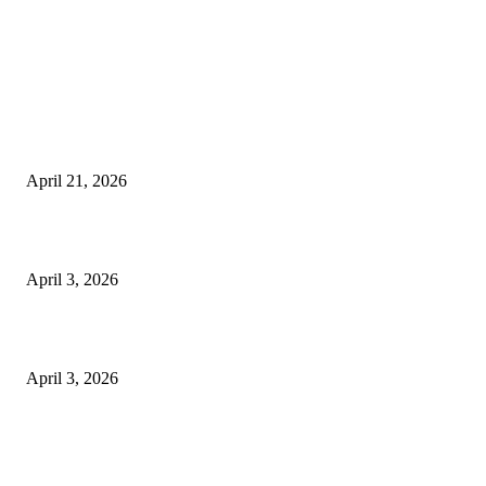
EDITOR PICKS
तहसीलदार सदर व उनके अधीनस्थों की डीएम व आयुक्त से शिकायत
April 21, 2026
पुल कैंपस ड्राइव 13 को, युवाओं को होगी रोजगार देने की पहल
April 3, 2026
अभिलेखों का बेहतर रखरखाव सुनिश्चित करें: एसपी
April 3, 2026
POPULAR POSTS
तहसीलदार सदर व उनके अधीनस्थों की डीएम व आयुक्त से शिकायत