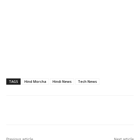
TAGS
Hind Morcha
Hindi News
Tech News
Previous article
Next article