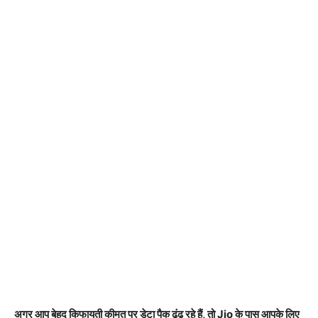
अगर आप बेहद किफायती कीमत पर डेटा पैक ढूंढ रहे हैं, तो Jio के पास आपके लिए