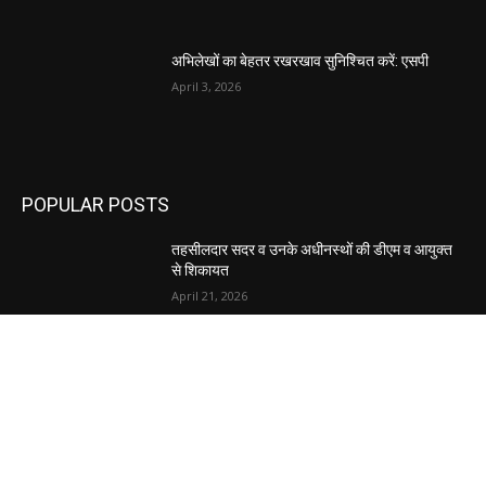
अभिलेखों का बेहतर रखरखाव सुनिश्चित करें: एसपी
April 3, 2026
POPULAR POSTS
तहसीलदार सदर व उनके अधीनस्थों की डीएम व आयुक्त
से शिकायत
April 21, 2026
पुल कैंपस ड्राइव 13 को, युवाओं को होगी रोजगार देने की
पहल
April 3, 2026