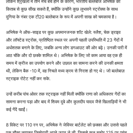
लेकिन श्रृंखला में तीन मैच बचे होने के कारण, भारतीय बल्लेबाज अभिषेक की
किताब से कुछ सीख सकते हैं, क्योंकि उन्होंने कुछ लुभावने स्ट्रोक्स के साथ
दुनिया के नंबर एक टी20 बल्लेबाज के रूप में अपनी साख को चमकाया है।
अभिषेक ने ऑफ-साइड पर कुछ अपमानजनक शॉट खेले: स्लैश, चेक ड्राइव
और लॉफ्टेड स्ट्रोक, प्रतिष्ठित स्थल पर अपनी पहली उपस्थिति में 23 गेंदों में
अर्धशतक बनाने के लिए, जबकि अन्य लोग डगआउट की ओर बढ़े। उनकी पारी में
आठ चौके और दो छक्के शामिल थे। अभिषेक के लिए जो काम आया वह एक ही
समय में क्रीज का उपयोग करने और उछाल का सामना करने की उनकी क्षमता
थी, लेकिन बैक -10 में, वह निचले मध्य क्रम से निराश हो गए थे। जो बल्लेबाज़
स्ट्राइक रोटेट नहीं कर सके.
उन्हें करीब पांच ओवर तक स्ट्राइक नहीं मिली क्योंकि राणा को अधिकतर गेंदों का
सामना करना पड़ा और बाद में शिवम दुबे और कुलदीप यादव जैसे खिलाड़ियों ने भी
कई गेंदें खाईं।
8 विकेट पर 110 रन पर, अभिषेक ने जेवियर बार्टलेट को छक्का और उससे पहले
एक चौका लगाकर जिम्मेदारी अपने ऊपर ले ली, जिससे कुल स्कोर 125 पर पहुंच