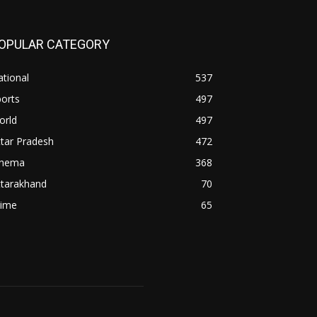
OPULAR CATEGORY
tional
537
orts
497
orld
497
tar Pradesh
472
inema
368
ttarakhand
70
rime
65