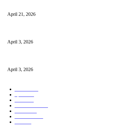
तहसीलदार सदर व उनके अधीनस्थों की डीएम व आयुक्त से शिकायत
April 21, 2026
पुल कैंपस ड्राइव 13 को, युवाओं को होगी रोजगार देने की पहल
April 3, 2026
अभिलेखों का बेहतर रखरखाव सुनिश्चित करें: एसपी
April 3, 2026
POPULAR CATEGORY
National
537
Sports
497
World
497
Uttar Pradesh
472
Cinema
368
Uttarakhand
70
Crime
65