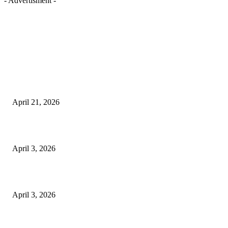
- Advertisment -
EDITOR PICKS
तहसीलदार सदर व उनके अधीनस्थों की डीएम व आयुक्त से शिकायत
April 21, 2026
पुल कैंपस ड्राइव 13 को, युवाओं को होगी रोजगार देने की पहल
April 3, 2026
अभिलेखों का बेहतर रखरखाव सुनिश्चित करें: एसपी
April 3, 2026
POPULAR POSTS