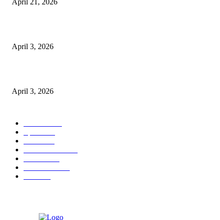
April 21, 2026
पुल कैंपस ड्राइव 13 को, युवाओं को होगी रोजगार देने की पहल
April 3, 2026
अभिलेखों का बेहतर रखरखाव सुनिश्चित करें: एसपी
April 3, 2026
POPULAR CATEGORY
National
537
Sports
497
World
497
Uttar Pradesh
472
Cinema
368
Uttarakhand
70
Crime
65