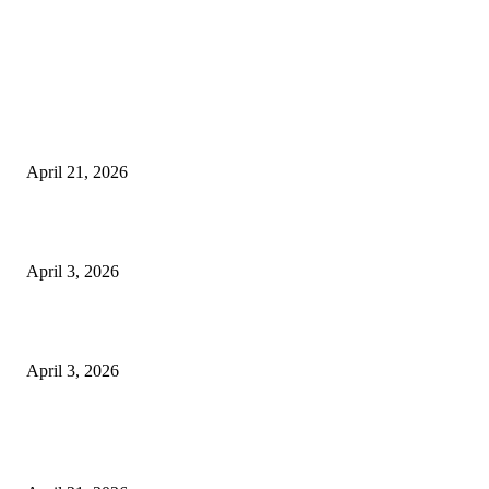
EDITOR PICKS
तहसीलदार सदर व उनके अधीनस्थों की डीएम व आयुक्त से शिकायत
April 21, 2026
पुल कैंपस ड्राइव 13 को, युवाओं को होगी रोजगार देने की पहल
April 3, 2026
अभिलेखों का बेहतर रखरखाव सुनिश्चित करें: एसपी
April 3, 2026
POPULAR POSTS
तहसीलदार सदर व उनके अधीनस्थों की डीएम व आयुक्त से शिकायत