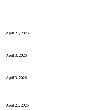
EDITOR PICKS
तहसीलदार सदर व उनके अधीनस्थों की डीएम व आयुक्त से शिकायत
April 21, 2026
पुल कैंपस ड्राइव 13 को, युवाओं को होगी रोजगार देने की पहल
April 3, 2026
अभिलेखों का बेहतर रखरखाव सुनिश्चित करें: एसपी
April 3, 2026
POPULAR POSTS
तहसीलदार सदर व उनके अधीनस्थों की डीएम व आयुक्त से शिकायत
April 21, 2026