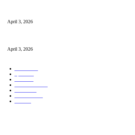
पुल कैंपस ड्राइव 13 को, युवाओं को होगी रोजगार देने की पहल
April 3, 2026
अभिलेखों का बेहतर रखरखाव सुनिश्चित करें: एसपी
April 3, 2026
POPULAR CATEGORY
National
537
Sports
497
World
497
Uttar Pradesh
472
Cinema
368
Uttarakhand
70
Crime
65