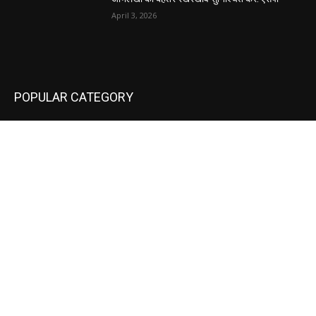
April 3, 2026
POPULAR CATEGORY
National
537
Sports
497
World
497
Uttar Pradesh
472
Cinema
368
Uttarakhand
70
Crime
65