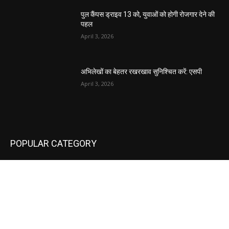
पुल कैंपस ड्राइव 13 को, युवाओं को होगी रोजगार देने की
पहल
April 3, 2026
अभिलेखों का बेहतर रखरखाव सुनिश्चित करें: एसपी
April 3, 2026
POPULAR CATEGORY
National
537
Sports
497
World
497
Uttar Pradesh
472
Cinema
368