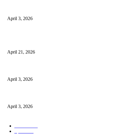
अभिलेखों का बेहतर रखरखाव सुनिश्चित करें: एसपी
April 3, 2026
POPULAR POSTS
तहसीलदार सदर व उनके अधीनस्थों की डीएम व आयुक्त से शिकायत
April 21, 2026
पुल कैंपस ड्राइव 13 को, युवाओं को होगी रोजगार देने की पहल
April 3, 2026
अभिलेखों का बेहतर रखरखाव सुनिश्चित करें: एसपी
April 3, 2026
POPULAR CATEGORY
National
537
Sports
497