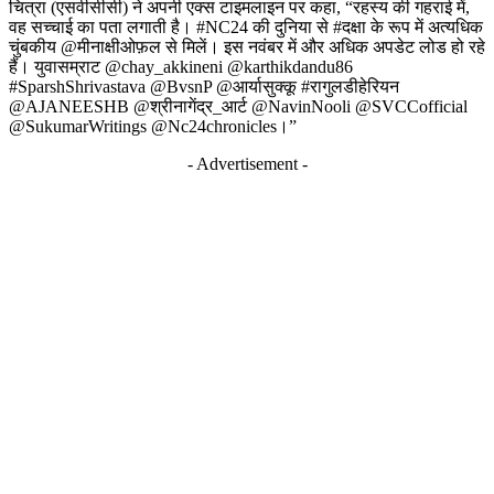
चित्रा (एसवीसीसी) ने अपनी एक्स टाइमलाइन पर कहा, “रहस्य की गहराई में,
वह सच्चाई का पता लगाती है। #NC24 की दुनिया से #दक्षा के रूप में अत्यधिक
चुंबकीय @मीनाक्षीओफ़ल से मिलें। इस नवंबर में और अधिक अपडेट लोड हो रहे
हैं। युवासम्राट @chay_akkineni @karthikdandu86
#SparshShrivastava @BvsnP @आर्यासुक्कू #रागुलडीहेरियन
@AJANEESHB @श्रीनागेंद्र_आर्ट @NavinNooli @SVCCofficial
@SukumarWritings @Nc24chronicles।”
- Advertisement -