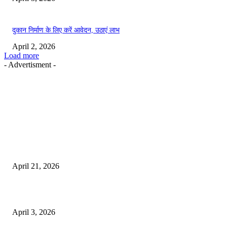
दुकान निर्माण के लिए करें आवेदन, उठाएं लाभ
April 2, 2026
Load more
- Advertisment -
EDITOR PICKS
तहसीलदार सदर व उनके अधीनस्थों की डीएम व आयुक्त से शिकायत
April 21, 2026
पुल कैंपस ड्राइव 13 को, युवाओं को होगी रोजगार देने की पहल
April 3, 2026