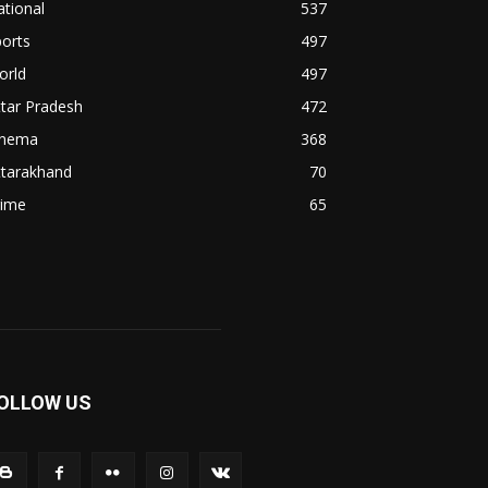
tional
537
orts
497
orld
497
tar Pradesh
472
inema
368
ttarakhand
70
rime
65
OLLOW US